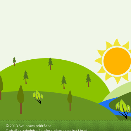
© 2013 Sva prava pridržana.
Turistička zajednica Savsko sutlanska dolina i brigi