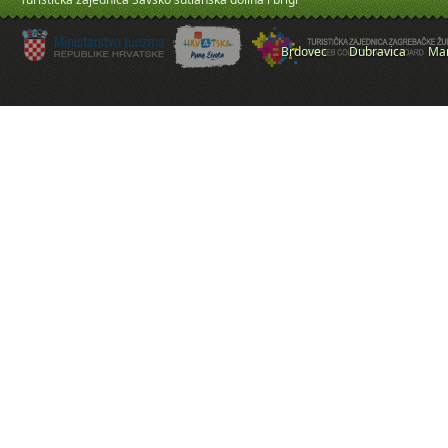
Brdovec
Dubravica
Mar