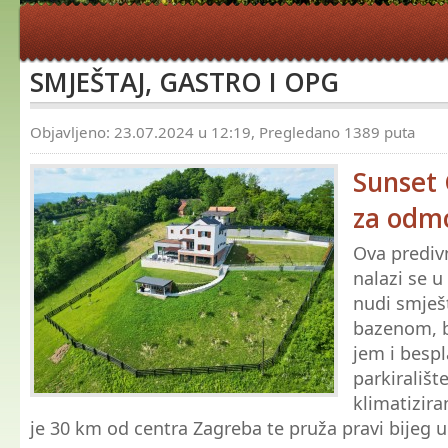
SMJEŠTAJ, GASTRO I OPG
Objavljeno: 23.07.2024 u 12:19, Pregledano 1389 puta
Sunset 
za odm
Ova prediv
nalazi se u
nudi smješ
bazenom, b
jem i besp
parkirališt
klimatizira
je 30 km od centra Zagreba te pruža pravi bijeg 