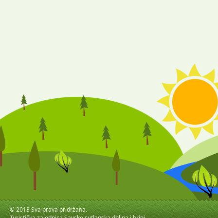
© 2013 Sva prava pridržana.
Turistička zajednica Savsko sutlanska dolina i brigi