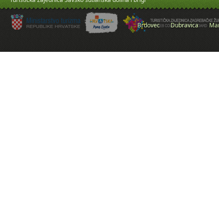
Brdovec
Dubravica
Mar