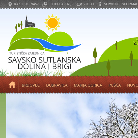
KAKO DO NAS?
FOTO GALERIJE
VIDEO
SERVISNE INFORMAC
BRDOVEC
DUBRAVICA
MARIJA GORICA
PUŠĆA
NOVO