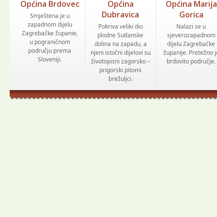
Općina Brdovec
Općina
Općina Marija
Dubravica
Gorica
Smještena je u
zapadnom dijelu
Pokriva veliki dio
Nalazi se u
Zagrebačke županie,
plodne Sutlanske
sjeverozapadnom
u pograničnom
dolina na zapadu, a
dijelu Zagrebačke
području prema
njeni istočni dijelovi su
županije. Pretežno j
Sloveniji.
životopisni zagorsko –
brdovito područje.
prigorski pitomi
brežuljci.