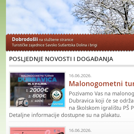
Dobrodošli
na službene stranice
Turističke zajednice Savsko Sutlantska Dolina i brigi
POSLJEDNJE NOVOSTI I DOGAĐANJA
16.06.2026.
Malonogometni tur
Pozivamo Vas na malonog
na i
Dubravica koji će se održat
na školskom igralištu PŠ P
Detaljne informacije dostupne su na plakatu.
IJI
16.06.2026.