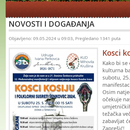
NOVOSTI I DOGAĐANJA
Objavljeno: 09.05.2024 u 09:03, Pregledano 1341 puta
Kosci k
Kako bi se 
kulturna ba
subotu, 25.
manifestac
Osim natje
očekuje na
umjetnički
težačka več
zabavljat 
Zaprešić!