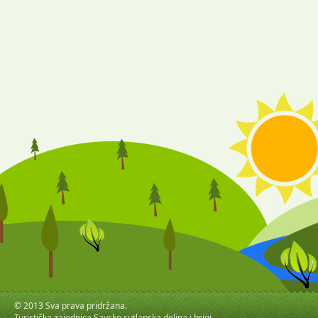
© 2013 Sva prava pridržana.
Turistička zajednica Savsko sutlanska dolina i brigi