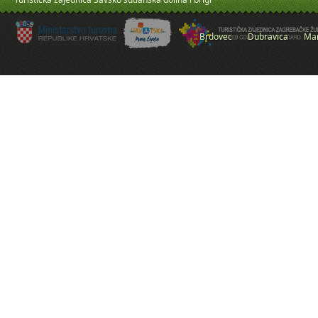
Brdovec
Dubravica
Mar