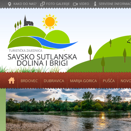
KAKO DO NAS?
FOTO GALERIJE
VIDEO
SERVISNE INFORMAC
BRDOVEC
DUBRAVICA
MARIJA GORICA
PUŠĆA
NOVO