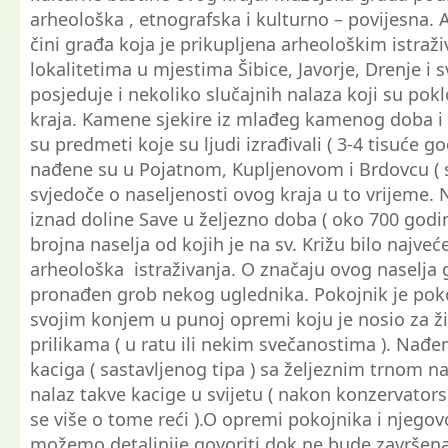
arheološka , etnografska i kulturno – povijesna.
čini građa koja je prikupljena arheološkim istraž
lokalitetima u mjestima Šibice, Javorje, Drenje i sv
posjeduje i nekoliko slučajnih nalaza koji su po
kraja. Kamene sjekire iz mlađeg kamenog doba i e
su predmeti koje su ljudi izrađivali ( 3-4 tisuće god
nađene su u Pojatnom, Kupljenovom i Brdovcu ( sl
svjedoče o naseljenosti ovog kraja u to vrijeme. 
iznad doline Save u željezno doba ( oko 700 godine
brojna naselja od kojih je na sv. Križu bilo najve
arheološka istraživanja. O značaju ovog naselja 
pronađen grob nekog uglednika. Pokojnik je pok
svojim konjem u punoj opremi koju je nosio za 
prilikama ( u ratu ili nekim svečanostima ). Nađe
kaciga ( sastavljenog tipa ) sa željeznim trnom na
nalaz takve kacige u svijetu ( nakon konzervator
se više o tome reći ).O opremi pokojnika i njego
možemo detaljnije govoriti dok ne bude završen