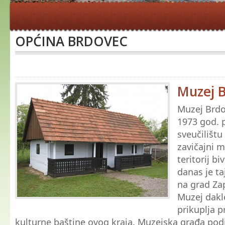
OPĆINA BRDOVEC
Muzej 
Muzej Brdo
1973 god. 
sveučilištu
zavičajni m
teritorij bi
danas je taj
na grad Zap
Muzej dakle
prikuplja p
kulturne baštine ovog kraja. Muzejska građa podij